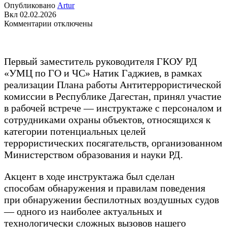
Опубликовано
Artur
Вкл 02.02.2026
к
Комментарии
отключены
записи
Первый
заместитель
руководителя
Первый заместитель руководителя ГКОУ РД
ГКОУ
«УМЦ по ГО и ЧС» Натик Гаджиев, в рамках
РД
реализации Плана работы Антитеррористической
«УМЦ
комиссии в Республике Дагестан, принял участие
по
ГО
в рабочей встрече — инструктаже с персоналом и
и
сотрудниками охраны объектов, относящихся к
ЧС»
категории потенциальных целей
Натик
террористических посягательств, организованном
Гаджиев
принял
Министерством образования и науки РД.
участие
в
Акцент в ходе инструктажа был сделан
инструктаже
способам обнаружения и правилам поведения
по
объектам,
при обнаружении беспилотных воздушных судов
относящимся
— одного из наиболее актуальных и
к
технологически сложных вызовов нашего
категории