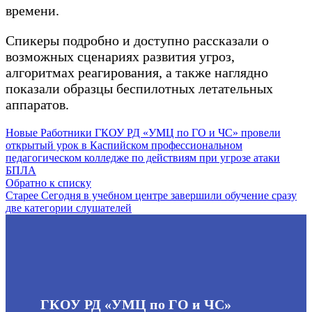
потенциальных
времени.
целей
террористических
Спикеры подробно и доступно рассказали о
посягательств
возможных сценариях развития угроз,
алгоритмах реагирования, а также наглядно
показали образцы беспилотных летательных
аппаратов.
Новые
Работники ГКОУ РД «УМЦ по ГО и ЧС» провели
открытый урок в Каспийском профессиональном
педагогическом колледже по действиям при угрозе атаки
БПЛА
Обратно к списку
Старее
Сегодня в учебном центре завершили обучение сразу
две категории слушателей
ГКОУ РД «УМЦ по ГО и ЧС»